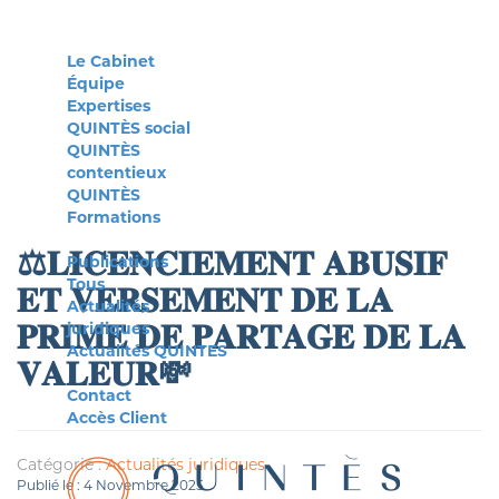
Le Cabinet
Équipe
Expertises
QUINTÈS social
QUINTÈS
contentieux
QUINTÈS
Formations
⚖️𝐋𝐈𝐂𝐄𝐍𝐂𝐈𝐄𝐌𝐄𝐍𝐓 𝐀𝐁𝐔𝐒𝐈𝐅
Publications
Tous
𝐄𝐓 𝐕𝐄𝐑𝐒𝐄𝐌𝐄𝐍𝐓 𝐃𝐄 𝐋𝐀
Actualités
𝐏𝐑𝐈𝐌𝐄 𝐃𝐄 𝐏𝐀𝐑𝐓𝐀𝐆𝐄 𝐃𝐄 𝐋𝐀
juridiques
Actualités QUINTES
𝐕𝐀𝐋𝐄𝐔𝐑💸
Contact
Accès Client
Catégorie :
Actualités juridiques
Publié le : 4 Novembre 2025