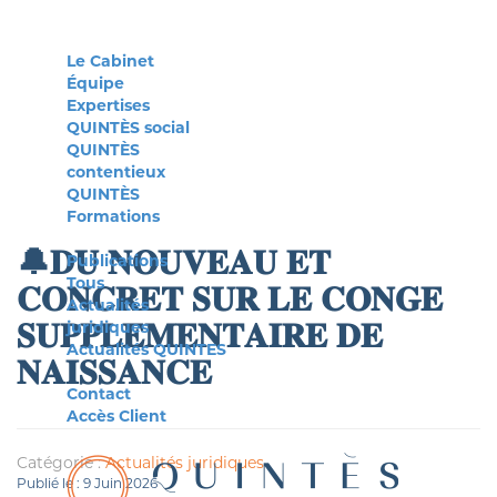
Le Cabinet
Équipe
Expertises
QUINTÈS social
QUINTÈS
contentieux
QUINTÈS
Formations
🔔𝐃𝐔 𝐍𝐎𝐔𝐕𝐄𝐀𝐔 𝐄𝐓
Publications
Tous
𝐂𝐎𝐍𝐂𝐑𝐄𝐓 𝐒𝐔𝐑 𝐋𝐄 𝐂𝐎𝐍𝐆𝐄
Actualités
𝐒𝐔𝐏𝐏𝐋𝐄𝐌𝐄𝐍𝐓𝐀𝐈𝐑𝐄 𝐃𝐄
juridiques
Actualités QUINTES
𝐍𝐀𝐈𝐒𝐒𝐀𝐍𝐂𝐄
Contact
Accès Client
Catégorie :
Actualités juridiques
Publié le : 9 Juin 2026