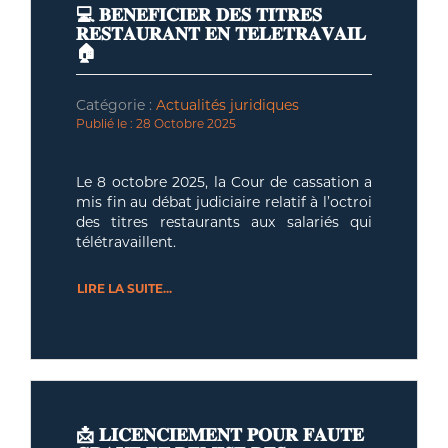
💻 𝐁𝐄𝐍𝐄𝐅𝐈𝐂𝐈𝐄𝐑 𝐃𝐄𝐒 𝐓𝐈𝐓𝐑𝐄𝐒
𝐑𝐄𝐒𝐓𝐀𝐔𝐑𝐀𝐍𝐓 𝐄𝐍 𝐓𝐄𝐋𝐄𝐓𝐑𝐀𝐕𝐀𝐈𝐋
🏠
Catégorie :
Actualités juridiques
Publié le : 28 Octobre 2025
Le 8 octobre 2025, la Cour de cassation a
mis fin au débat judiciaire relatif à l’octroi
des titres restaurants aux salariés qui
télétravaillent.
En vertu du principe d’égalité de
LIRE LA SUITE...
traitement
, le télétravailleur a les
👥
mêmes droits que le salarié qui effectue
sa prestation de travail dans les locaux de
l’entreprise.
Dans ce cadre, la Cour de cassation
considère que la seule condition à
l’obtention d’un titre restaurant est que le
repas
soit compris dans l’horaire
🍴
📩 𝐋𝐈𝐂𝐄𝐍𝐂𝐈𝐄𝐌𝐄𝐍𝐓 𝐏𝐎𝐔𝐑 𝐅𝐀𝐔𝐓𝐄
journalier du salarié.