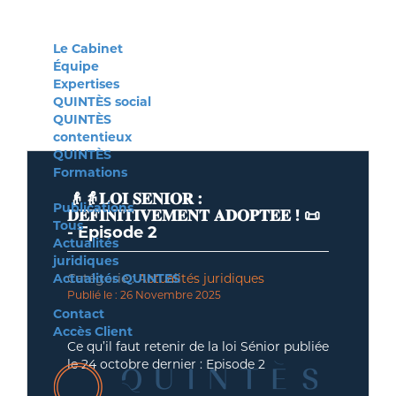
Le Cabinet
Équipe
Expertises
QUINTÈS social
QUINTÈS
contentieux
QUINTÈS
Formations
👴👵𝐋𝐎𝐈 𝐒𝐄𝐍𝐈𝐎𝐑 :
Publications
𝐃𝐄𝐅𝐈𝐍𝐈𝐓𝐈𝐕𝐄𝐌𝐄𝐍𝐓 𝐀𝐃𝐎𝐏𝐓𝐄𝐄 ! 📜
Tous
- Episode 2
Actualités
juridiques
Actualités QUINTES
Catégorie :
Actualités juridiques
Publié le : 26 Novembre 2025
Contact
Accès Client
Ce qu’il faut retenir de la loi Sénior publiée
le 24 octobre dernier : Episode 2